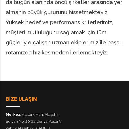
da bugün alanında öncü şirketler arasında yer
almanın büyük gururunu hissetmekteyiz.
Yüksek hedef ve performans kriterlerimiz,
müşteri mutluluğunu sağlamak için tüm
güçleriyle çalışan uzman ekiplerimiz ile başarı
rotamızda hız kesmeden ilerlemekteyiz.
BİZE ULAŞIN
Merkez
: Atatürk Mah. Ataşehir
Bulvarı No: 20 Gardenya Plaza 3
Kat: 14 Ataşehir/İSTANBUL