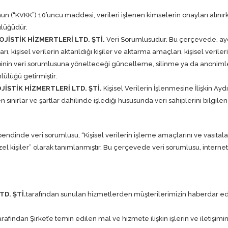
un (“KVKK”) 10’uncu maddesi, verileri işlenen kimselerin onayları alınır
ülüğüdür.
JİSTİK HİZMERTLERİ LTD. ŞTİ.
Veri Sorumlusudur. Bu çerçevede, aydı
ı, kişisel verilerin aktarıldığı kişiler ve aktarma amaçları, kişisel veril
sahibinin veri sorumlusuna yönelteceği güncelleme, silinme ya da anoni
ülüğü getirmiştir.
İSTİK HİZMERTLERİ LTD. ŞTİ.
Kişisel Verilerin İşlenmesine İlişkin 
n sınırlar ve şartlar dahilinde işlediği hususunda veri sahiplerini bilgi
 bendinde veri sorumlusu, “Kişisel verilerin işleme amaçlarını ve vasıtala
kişiler” olarak tanımlanmıştır. Bu çerçevede veri sorumlusu, internet s
D. ŞTİ.
tarafından sunulan hizmetlerden müşterilerimizin haberdar edi
arafından Şirket’e temin edilen mal ve hizmete ilişkin işlerin ve ileti