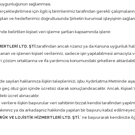
 uygunluğunun sağlanması,
gerçekleştirilmesi için ilgili iş birimlerimiz tarafından gerekli çalışmalar
jik plan ve hedeflerimiz doğrultusunda Şirketin kurumsal işleyişinin sağla
 belirtilen kişisel veri işleme şartları kapsamında işlenir.
ERTLERİ LTD. ŞTİ.
tarafından ancak rızanız ya da Kanuna uygunluk haller
an ve işlenen kişisel verileriniz, sadece işin yapılabilmesi amacıyla v
eri çözüm ortaklarına ve ifa yardımcısı konumundaki şirketlere aktarılabil
1’de sayılan haklarınıza ilişkin taleplerinizi, işbu Aydınlatma Metninde
n geç otuz gün içinde ücretsiz olarak sonuçlandıracaktır. Ancak, Kişisel
eki ücret alınacaktır.
 verilere ilişkin başvurular veri sahibinin bizzat kendisi tarafından y
 yakınınız ya da arkadaşınız hakkında yapılan bir başvuru kabul edilmeyec
ÜK VE LOJİSTİK HİZMERTLERİ LTD. ŞTİ.
’ ne başvurarak kendinizle ilg