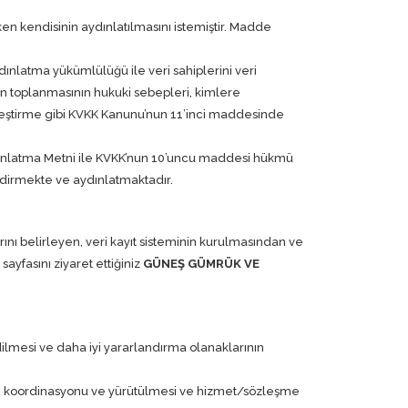
ken kendisinin aydınlatılmasını istemiştir. Madde
nlatma yükümlülüğü ile veri sahiplerini veri
erin toplanmasının hukuki sebepleri, kimlere
mleştirme gibi KVKK Kanunu’nun 11’inci maddesinde
Aydınlatma Metni ile KVKK’nun 10’uncu maddesi hükmü
lendirmekte ve aydınlatmaktadır.
rını belirleyen, veri kayıt sisteminin kurulmasından ve
ayfasını ziyaret ettiğiniz
GÜNEŞ GÜMRÜK VE
lmesi ve daha iyi yararlandırma olanaklarının
şimin koordinasyonu ve yürütülmesi ve hizmet/sözleşme