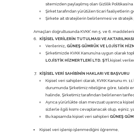
sitemizden paylaşılmış olan
Gizlilik Politikası
’na
Şirket tarafından yürütülen ticari faaliyetlerin 
Şirkete ait stratejilerin belirlenmesi ve strate
Amaçları doğrultusunda KVKK’ nın 5. ve 6. maddelerinde
KİŞİSEL VERİLERİN TUTULMASI VE AKTARILMASI
Verileriniz
, GÜNEŞ GÜMRÜK VE LOJİSTİK HİZM
Şirketimizde KVKK Kanunu’na uygun olarak toplan
LOJİSTİK HİZMERTLERİ LTD. ŞTİ.
kişisel veril
KİŞİSEL VERİ SAHİBİNİN HAKLARI VE BAŞVURU
Kişisel veri sahipleri olarak, KVKK Kanunu m. 1
durumunda Şirketimiz niteliğine göre, talebi e
halinde, Şirketimiz tarafından belirlenen tarifed
Ayrıca yürürlükte olan mevzuat uyarınca kişisel
sizlerle ilgili kısmı cevaplanacak olup, eşiniz,
Bu kapsamda kişisel veri sahipleri
GÜNEŞ GÜMR
Kişisel veri işlenip işlenmediğini öğrenme,