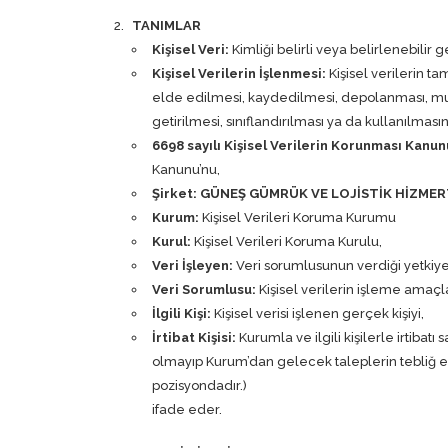
TANIMLAR
Kişisel Veri:
Kimliği belirli veya belirlenebilir ge
Kişisel Verilerin İşlenmesi:
Kişisel verilerin t
elde edilmesi, kaydedilmesi, depolanması, muha
getirilmesi, sınıflandırılması ya da kullanılmas
6698 sayılı Kişisel Verilerin Korunması Kanu
Kanunu’nu,
Şirket: GÜNEŞ GÜMRÜK VE LOJİSTİK HİZMERT
Kurum:
Kişisel Verileri Koruma Kurumu
Kurul:
Kişisel Verileri Koruma Kurulu,
Veri İşleyen:
Veri sorumlusunun verdiği yetkiye 
Veri Sorumlusu:
Kişisel verilerin işleme amaçla
İlgili Kişi:
Kişisel verisi işlenen gerçek kişiyi,
İrtibat Kişisi:
Kurumla ve ilgili kişilerle irtibatı
olmayıp Kurum’dan gelecek taleplerin tebliğ ed
pozisyondadır.)
ifade eder.