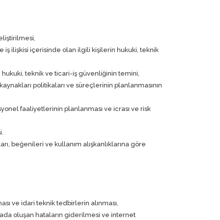
iştirilmesi,
 ilişkisi içerisinde olan ilgili kişilerin hukuki, teknik
rin hukuki, teknik ve ticari-iş güvenliğinin temini,
kaynakları politikaları ve süreçlerinin planlanmasının
yonel faaliyetlerinin planlanması ve icrası ve risk
i.
rı, beğenileri ve kullanım alışkanlıklarına göre
ası ve idari teknik tedbirlerin alınması,
rada oluşan hataların giderilmesi ve internet