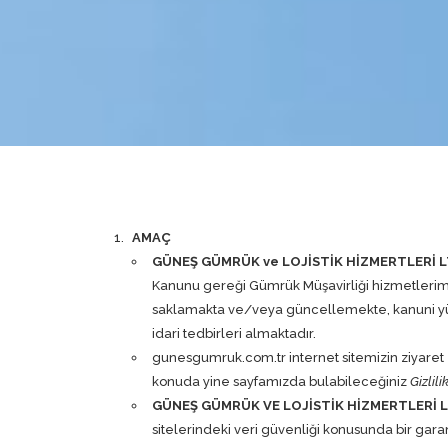
AMAÇ
GÜNEŞ GÜMRÜK ve LOJİSTİK HİZMERTLERİ LT
Kanunu gereği Gümrük Müşavirliği hizmetlerimiz i
saklamakta ve/veya güncellemekte, kanuni yükü
idari tedbirleri almaktadır.
gunesgumruk.com.tr
internet sitemizin ziyaret
konuda yine sayfamızda bulabileceğiniz
Gizlili
GÜNEŞ GÜMRÜK VE LOJİSTİK HİZMERTLERİ LT
sitelerindeki veri güvenliği konusunda bir garant