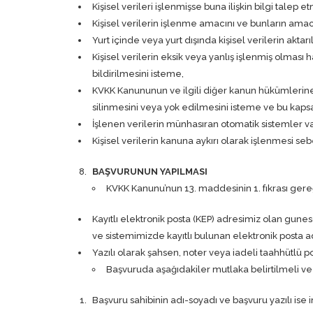
Kişisel verileri işlenmişse buna ilişkin bilgi talep e
Kişisel verilerin işlenme amacını ve bunların ama
Yurt içinde veya yurt dışında kişisel verilerin aktarı
Kişisel verilerin eksik veya yanlış işlenmiş olması
bildirilmesini isteme,
KVKK Kanununun ve ilgili diğer kanun hükümlerine
silinmesini veya yok edilmesini isteme ve bu kapsam
İşlenen verilerin münhasıran otomatik sistemler vas
Kişisel verilerin kanuna aykırı olarak işlenmesi se
BAŞVURUNUN YAPILMASI
KVKK Kanunu’nun 13. maddesinin 1. fıkrası gereği
Kayıtlı elektronik posta (KEP) adresimiz olan
gunes
ve sistemimizde kayıtlı bulunan elektronik posta a
Yazılı olarak şahsen, noter veya iadeli taahhütlü post
Başvuruda aşağıdakiler mutlaka belirtilmeli ve i
Başvuru sahibinin adı-soyadı ve başvuru yazılı ise 