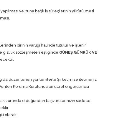
ın yapılması ve buna bağlı iş süreçlerinin yürütülmesi
nması,
inden birinin varlığı halinde tutulur ve işlenir.
e gizlilik sözleşmeleri eşliğinde
GÜNEŞ GÜMRÜK VE
ecektir.
 aşağıda düzenlenen yöntemlerle Şirketimize iletmeniz
 Verileri Koruma Kurulunca bir ücret öngörülmesi
apılmak zorunda olduğundan başvurularınızın sadece
ektir.
ili olarak;