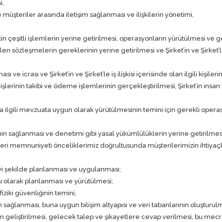
i,
ve müşteriler arasında iletişim sağlanması ve ilişkilerin yönetimi,
 çeşitli işlemlerin yerine getirilmesi, operasyonların yürütülmesi ve gel
len sözleşmelerin gereklerinin yerine getirilmesi ve Şirket’in ve Şirket’le iş
sı ve icrası ve Şirket’in ve Şirket’le iş ilişkisi içerisinde olan ilgili kişile
lerinin takibi ve ödeme işlemlerinin gerçekleştirilmesi, Şirket’in insan 
ya ilgili mevzuata uygun olarak yürütülmesinin temini için gerekli operas
ğinin sağlanması ve denetimi gibi yasal yükümlülüklerin yerine getirilmes
şteri memnuniyeti önceliklerimiz doğrultusunda müşterilerimizin ihtiyaçla
;
iyi şekilde planlanması ve uygulanması;
ğru olarak planlanması ve yürütülmesi;
 fiziki güvenliğinin temini,
n sağlanması, buna uygun bilişim altyapısı ve veri tabanlarının oluşturulm
in geliştirilmesi, gelecek talep ve şikayetlere cevap verilmesi, bu mec