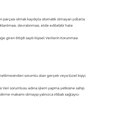
nin parçası olmak kaydıyla otomatik olmayan yollarla
arılması, devralınması, elde edilebilir hale
e giren 6698 sayılı Kişisel Verilerin Korunması
yönetilmesinden sorumlu olan gerçek veya tüzel kişiyi,
t kişisi Veri sorumlusu adına işlem yapma yetkisine sahip
dirme makamı olmayıp yalnızca irtibatı sağlayıcı