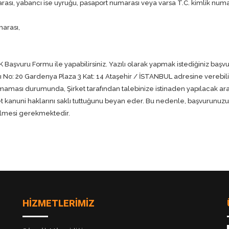
rası, yabancı ise uyruğu, pasaport numarası veya varsa T.C. kimlik numa
marası,
 Başvuru Formu ile yapabilirsiniz. Yazılı olarak yapmak istediğiniz başv
rı No: 20 Gardenya Plaza 3 Kat: 14 Ataşehir / İSTANBUL adresine verebilir
nmaması durumunda, Şirket tarafından talebinize istinaden yapılacak ara
t kanuni haklarını saklı tuttuğunu beyan eder. Bu nedenle, başvurunuzun 
rilmesi gerekmektedir.
HİZMETLERİMİZ