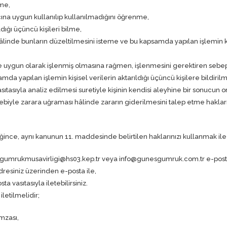
tme,
cına uygun kullanılıp kullanılmadığını öğrenme,
ldığı üçüncü kişileri bilme,
 hâlinde bunların düzeltilmesini isteme ve bu kapsamda yapılan işlemin kiş
 uygun olarak işlenmiş olmasına rağmen, işlenmesini gerektiren sebeple
da yapılan işlemin kişisel verilerin aktarıldığı üçüncü kişilere bildiril
ıtasıyla analiz edilmesi suretiyle kişinin kendisi aleyhine bir sonucun o
bebiyle zarara uğraması hâlinde zararın giderilmesini talep etme hakları
nce, aynı kanunun 11. maddesinde belirtilen haklarınızı kullanmak ile ilg
gumrukmusavirligi@hs03.kep.tr
veya
info@gunesgumruk.com.tr
e-post
dresiniz üzerinden e-posta ile,
a vasıtasıyla iletebilirsiniz.
letilmelidir;
imzası,