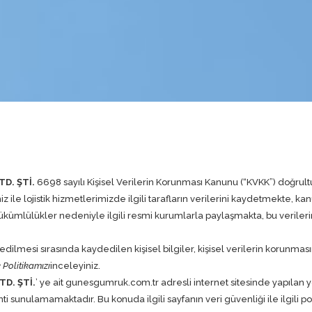
D. ŞTİ.
6698 sayılı Kişisel Verilerin Korunması Kanunu (“KVKK”) doğrult
le lojistik hizmetlerimizde ilgili tarafların verilerini kaydetmekte, ka
mlülükler nedeniyle ilgili resmi kurumlarla paylaşmakta, bu verilerin
 edilmesi sırasında kaydedilen kişisel bilgiler, kişisel verilerin korunm
k Politikamızı
inceleyiniz.
D. ŞTİ.
’ ye ait
gunesgumruk.com.tr
adresli internet sitesinde yapılan 
i sunulamamaktadır. Bu konuda ilgili sayfanın veri güvenliği ile ilgili pol