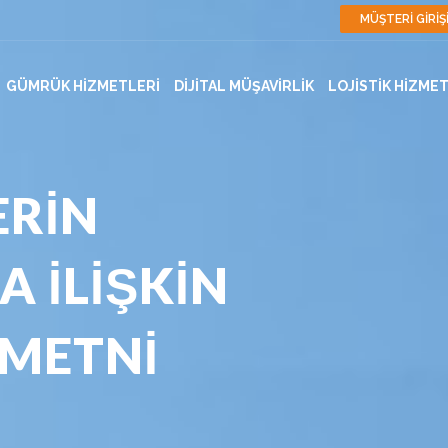
MÜŞTERİ GİRİŞ
GÜMRÜK HİZMETLERİ
DİJİTAL MÜŞAVİRLİK
LOJİSTİK HİZME
ERİN
 İLİŞKİN
METNİ