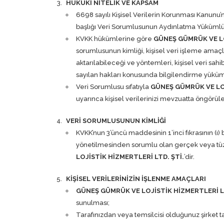
HUKUKİ NİTELİK VE KAPSAM
6698 sayılı Kişisel Verilerin Korunması Kanunu’n
başlığı Veri Sorumlusunun Aydınlatma Yüküml
KVKK hükümlerine göre
GÜNEŞ GÜMRÜK VE LO
sorumlusunun kimliği, kişisel veri işleme amaçlar
aktarılabileceği ve yöntemleri, kişisel veri 
sayılan hakları konusunda bilgilendirme yüküml
Veri Sorumlusu sıfatıyla
GÜNEŞ GÜMRÜK VE LOJ
uyarınca kişisel verilerinizi mevzuatta öngörüle
VERİ SORUMLUSUNUN KİMLİĞİ
KVKK’nun 3’üncü maddesinin 1’inci fıkrasının (ı)
yönetilmesinden sorumlu olan gerçek veya tüzel 
LOJİSTİK HİZMERTLERİ LTD. ŞTİ.
’dir.
KİŞİSEL VERİLERİNİZİN İŞLENME AMAÇLARI
GÜNEŞ GÜMRÜK VE LOJİSTİK HİZMERTLERİ LT
sunulması;
Tarafınızdan veya temsilcisi olduğunuz şirket t