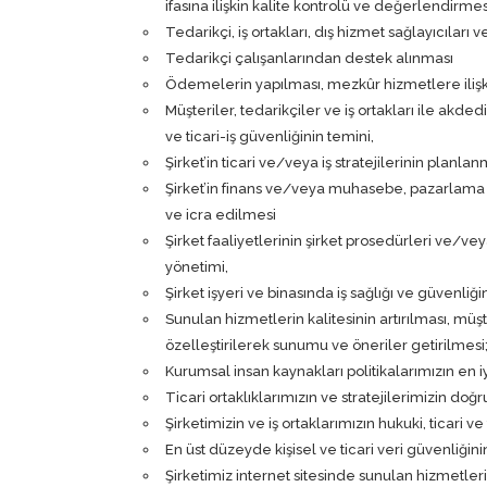
ifasına ilişkin kalite kontrolü ve değerlendirmes
Tedarikçi, iş ortakları, dış hizmet sağlayıcıları 
Tedarikçi çalışanlarından destek alınması
Ödemelerin yapılması, mezkûr hizmetlere ilişkin
Müşteriler, tedarikçiler ve iş ortakları ile akdedi
ve ticari-iş güvenliğinin temini,
Şirket’in ticari ve/veya iş stratejilerinin planlanma
Şirket’in finans ve/veya muhasebe, pazarlama iş
ve icra edilmesi
Şirket faaliyetlerinin şirket prosedürleri ve/ve
yönetimi,
Şirket işyeri ve binasında iş sağlığı ve güvenli
Sunulan hizmetlerin kalitesinin artırılması, mü
özelleştirilerek sunumu ve öneriler getirilmesi
Kurumsal insan kaynakları politikalarımızın en 
Ticari ortaklıklarımızın ve stratejilerimizin do
Şirketimizin ve iş ortaklarımızın hukuki, ticari ve
En üst düzeyde kişisel ve ticari veri güvenliğini
Şirketimiz internet sitesinde sunulan hizmetler