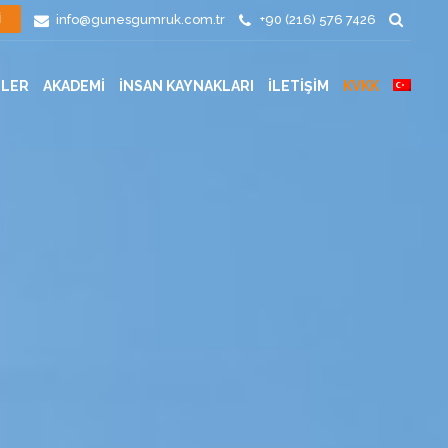
info@gunesgumruk.com.tr
+90 (216) 576 7426
İ
TLER
AKADEMİ
İNSAN KAYNAKLARI
İLETİŞİM
KVKK