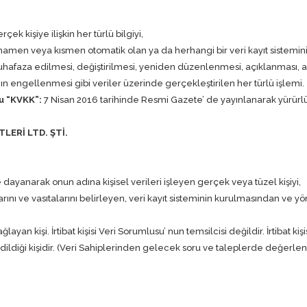
rçek kişiye ilişkin her türlü bilgiyi,
amamen veya kısmen otomatik olan ya da herhangi bir veri kayıt sistemi
faza edilmesi, değiştirilmesi, yeniden düzenlenmesi, açıklanması, akt
ının engellenmesi gibi veriler üzerinde gerçekleştirilen her türlü işlemi.
nu “KVKK”:
7 Nisan 2016 tarihinde Resmi Gazete’ de yayınlanarak yürürlüğ
LERİ LTD. ŞTİ.
dayanarak onun adına kişisel verileri işleyen gerçek veya tüzel kişiyi,
rını ve vasıtalarını belirleyen, veri kayıt sisteminin kurulmasından ve 
 sağlayan kişi. İrtibat kişisi Veri Sorumlusu’ nun temsilcisi değildir. İrtiba
ildiği kişidir. (Veri Sahiplerinden gelecek soru ve taleplerde değerlen