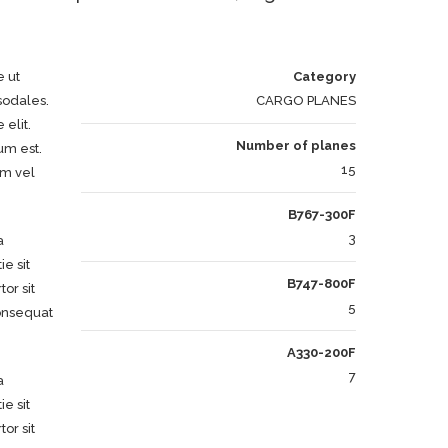
e ut
Category
sodales.
CARGO PLANES
 elit.
Number of planes
um est.
15
am vel
B767-300F
3
a
e sit
B747-800F
or sit
5
consequat
A330-200F
7
a
e sit
or sit