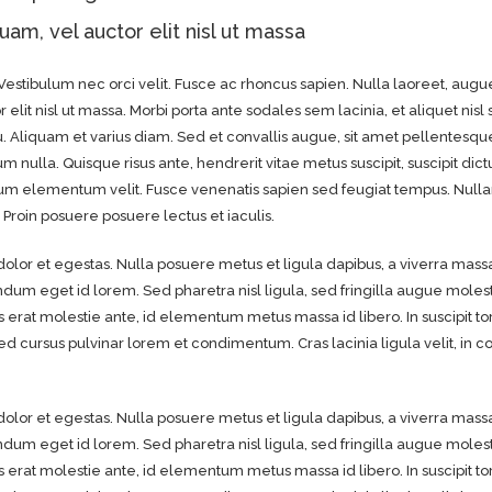
am, vel auctor elit nisl ut massa
Vestibulum nec orci velit. Fusce ac rhoncus sapien. Nulla laoreet, augu
lit nisl ut massa. Morbi porta ante sodales sem lacinia, et aliquet nisl 
u. Aliquam et varius diam. Sed et convallis augue, sit amet pellentesque
 nulla. Quisque risus ante, hendrerit vitae metus suscipit, suscipit dict
tum elementum velit. Fusce venenatis sapien sed feugiat tempus. Null
 Proin posuere posuere lectus et iaculis.
lor et egestas. Nulla posuere metus et ligula dapibus, a viverra mass
endum eget id lorem. Sed pharetra nisl ligula, sed fringilla augue molesti
 erat molestie ante, id elementum metus massa id libero. In suscipit tort
 cursus pulvinar lorem et condimentum. Cras lacinia ligula velit, in 
lor et egestas. Nulla posuere metus et ligula dapibus, a viverra mass
endum eget id lorem. Sed pharetra nisl ligula, sed fringilla augue molesti
 erat molestie ante, id elementum metus massa id libero. In suscipit tort