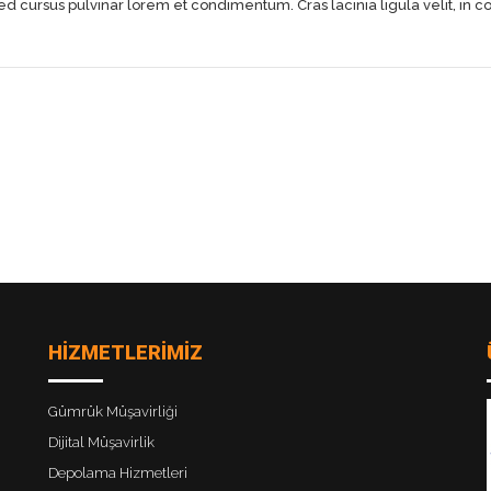
 cursus pulvinar lorem et condimentum. Cras lacinia ligula velit, in 
HİZMETLERİMİZ
Gümrük Müşavirliği
Dijital Müşavirlik
Depolama Hizmetleri