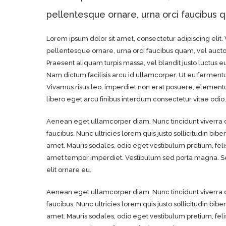
pellentesque ornare, urna orci faucibus qu
Lorem ipsum dolor sit amet, consectetur adipiscing elit. 
pellentesque ornare, urna orci faucibus quam, vel auctor e
Praesent aliquam turpis massa, vel blandit justo luctus e
Nam dictum facilisis arcu id ullamcorper. Ut eu fermentum
Vivamus risus leo, imperdiet non erat posuere, elemen
libero eget arcu finibus interdum consectetur vitae odio.
Aenean eget ullamcorper diam. Nunc tincidunt viverra do
faucibus. Nunc ultricies lorem quis justo sollicitudin bib
amet. Mauris sodales, odio eget vestibulum pretium, felis
amet tempor imperdiet. Vestibulum sed porta magna. Sed
elit ornare eu.
Aenean eget ullamcorper diam. Nunc tincidunt viverra do
faucibus. Nunc ultricies lorem quis justo sollicitudin bib
amet. Mauris sodales, odio eget vestibulum pretium, felis