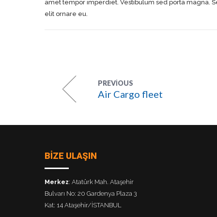
amet tempor imperdiet. Vestibulum sed porta magna. Sed
elit ornare eu.
PREVIOUS
Air Cargo fleet
BİZE ULAŞIN
Merkez
: Atatürk Mah. Ataşehir
Bulvarı No: 20 Gardenya Plaza 3
Kat: 14 Ataşehir/İSTANBUL