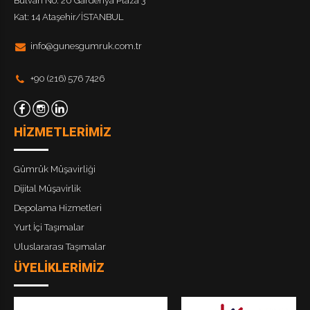
Bulvarı No: 20 Gardenya Plaza 3
Kat: 14 Ataşehir/İSTANBUL
info@gunesgumruk.com.tr
+90 (216) 576 7426
HİZMETLERİMİZ
Gümrük Müşavirliği
Dijital Müşavirlik
Depolama Hizmetleri
Yurt İçi Taşımalar
Uluslararası Taşımalar
ÜYELİKLERİMİZ